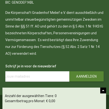
BIC: GENODEF1KBL
Die Körperschaft Gnadenhof Melief e.V. dient ausschließlich und
unmittelbar steuerbegünstigten gemeinnützigen Zwecken im
Sinne der §§ 51 ff. AO und gehört zu den in § 5 Abs. 1 Nr. 9 KStG
bezeichneten Körperschaften, Personenvereinigungen und
Vermögensmassen. Es wird bestätigt dass Ihre Zuwendung
nur zur Förderung des Tierschutzes (§ 52 Abs. 2 Satz 1 Nr. 14
AO) verwendet wird.
Schrijf je in voor de nieuwsbrief
arrow_drop_up
Anzahl der ausgewählten Tiere: 0
Gesamtbetrag pro Monat: € 0,00
© Stichting Melief.
Created by