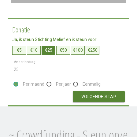
Donatie
Ja, ik steun Stichting Melief en ik steun voor:
€5
€10
€25
€50
€100
€250
Ander bedrag:
Per maand
Per jaar
Eenmalig
VOLGENDE STAP
~ Crowdfunding - Steun onze