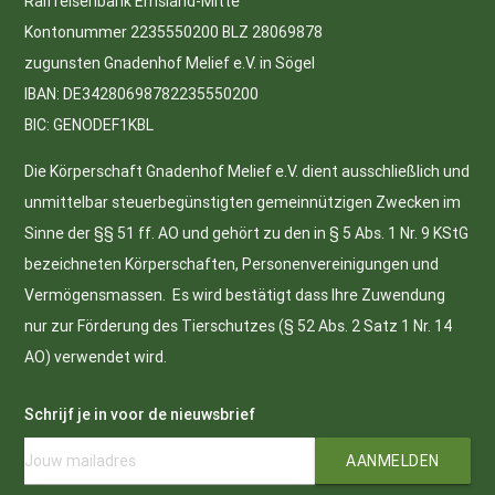
Raiffeisenbank Emsland-Mitte
Kontonummer 2235550200 BLZ 28069878
zugunsten Gnadenhof Melief e.V. in Sögel
IBAN: DE34280698782235550200
BIC: GENODEF1KBL
Die Körperschaft Gnadenhof Melief e.V. dient ausschließlich und
unmittelbar steuerbegünstigten gemeinnützigen Zwecken im
Sinne der §§ 51 ff. AO und gehört zu den in § 5 Abs. 1 Nr. 9 KStG
bezeichneten Körperschaften, Personenvereinigungen und
Vermögensmassen. Es wird bestätigt dass Ihre Zuwendung
nur zur Förderung des Tierschutzes (§ 52 Abs. 2 Satz 1 Nr. 14
AO) verwendet wird.
Schrijf je in voor de nieuwsbrief