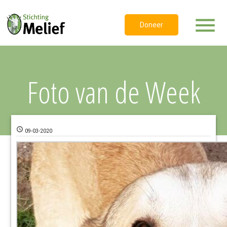
menu
Doneer
Foto van de Week
access_time
09-03-2020