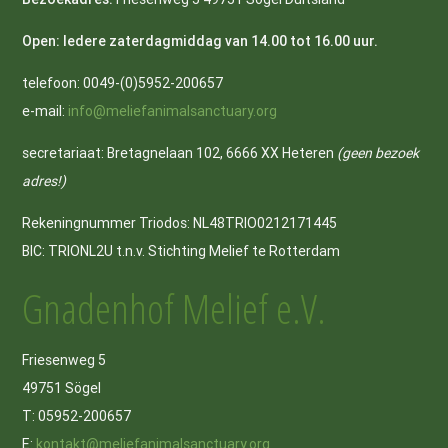
Open: Iedere zaterdagmiddag van 14.00 tot 16.00 uur.
telefoon: 0049-(0)5952-200657
e-mail:
info@meliefanimalsanctuary.org
secretariaat: Bretagnelaan 102, 6666 XX Heteren
(geen bezoek
adres!)
Rekeningnummer Triodos: NL48TRIO0212171445
BIC: TRIONL2U t.n.v. Stichting Melief te Rotterdam
Gnadenhof Melief e.V.
Friesenweg 5
49751 Sögel
T: 05952-200657
E:
kontakt@meliefanimalsanctuary.org