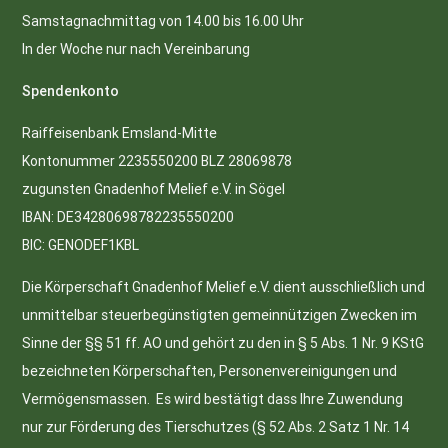
Samstagnachmittag von 14.00 bis 16.00 Uhr
In der Woche nur nach Vereinbarung
Spendenkonto
Raiffeisenbank Emsland-Mitte
Kontonummer 2235550200 BLZ 28069878
zugunsten Gnadenhof Melief e.V. in Sögel
IBAN: DE34280698782235550200
BIC: GENODEF1KBL
Die Körperschaft Gnadenhof Melief e.V. dient ausschließlich und
unmittelbar steuerbegünstigten gemeinnützigen Zwecken im
Sinne der §§ 51 ff. AO und gehört zu den in § 5 Abs. 1 Nr. 9 KStG
bezeichneten Körperschaften, Personenvereinigungen und
Vermögensmassen. Es wird bestätigt dass Ihre Zuwendung
nur zur Förderung des Tierschutzes (§ 52 Abs. 2 Satz 1 Nr. 14