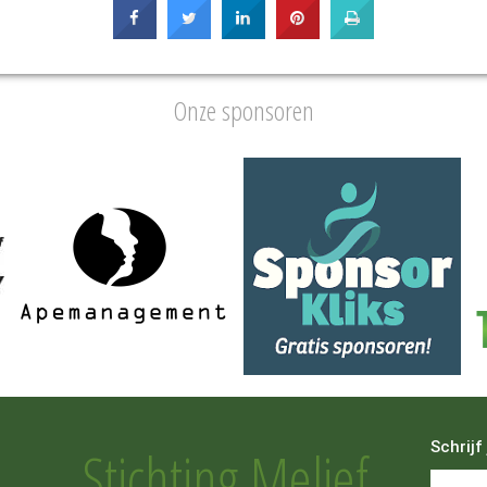
Onze sponsoren
Schrijf
Stichting Melief