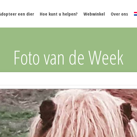
Adopteer een dier
Hoe kunt u helpen?
Webwinkel
Over ons
Foto van de Week