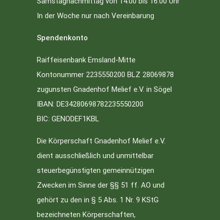
Samstagnachmittag von 14.00 bis 16.00 Uhr
In der Woche nur nach Vereinbarung
Spendenkonto
Raiffeisenbank Emsland-Mitte
Kontonummer 2235550200 BLZ 28069878
zugunsten Gnadenhof Melief e.V. in Sögel
IBAN: DE34280698782235550200
BIC: GENODEF1KBL
Die Körperschaft Gnadenhof Melief e.V.
dient ausschließlich und unmittelbar
steuerbegünstigten gemeinnützigen
Zwecken im Sinne der §§ 51 ff. AO und
gehört zu den in § 5 Abs. 1 Nr. 9 KStG
bezeichneten Körperschaften,