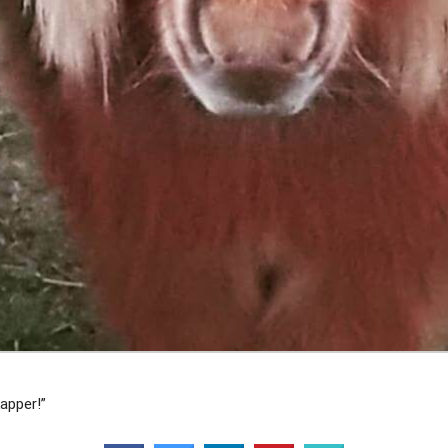
apper!”