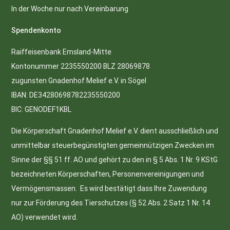
In der Woche nur nach Vereinbarung
Spendenkonto
Raiffeisenbank Emsland-Mitte
Kontonummer 2235550200 BLZ 28069878
zugunsten Gnadenhof Melief e.V. in Sögel
IBAN: DE34280698782235550200
BIC: GENODEF1KBL
Die Körperschaft Gnadenhof Melief e.V. dient ausschließlich und
unmittelbar steuerbegünstigten gemeinnützigen Zwecken im
Sinne der §§ 51 ff. AO und gehört zu den in § 5 Abs. 1 Nr. 9 KStG
bezeichneten Körperschaften, Personenvereinigungen und
Vermögensmassen. Es wird bestätigt dass Ihre Zuwendung
nur zur Förderung des Tierschutzes (§ 52 Abs. 2 Satz 1 Nr. 14
AO) verwendet wird.