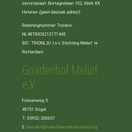
secretariaat: Bretagnelaan 102, 6666 XX
Heteren
(geen bezoek adres!)
Rekeningnummer Triodos:
NL48TRIO0212171445
BIC: TRIONL2U t.n.v. Stichting Melief te
Rotterdam
Gnadenhof Melief
e.V.
Friesenweg 5
49751 Sögel
T: 05952-200657
E:
kontakt@meliefanimalsanctuary.org