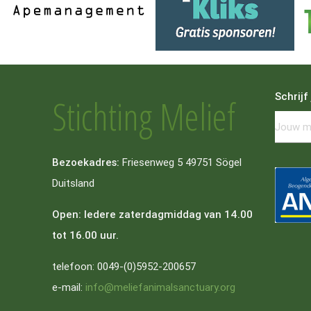
Schrijf
Stichting Melief
Bezoekadres:
Friesenweg 5 49751 Sögel
Duitsland
Open: Iedere zaterdagmiddag van 14.00
tot 16.00 uur.
telefoon: 0049-(0)5952-200657
e-mail:
info@meliefanimalsanctuary.org