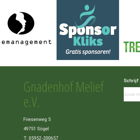
Gnadenhof Melief
Schrijf
e.V.
Friesenweg 5
49751 Sögel
T: 05952-200657