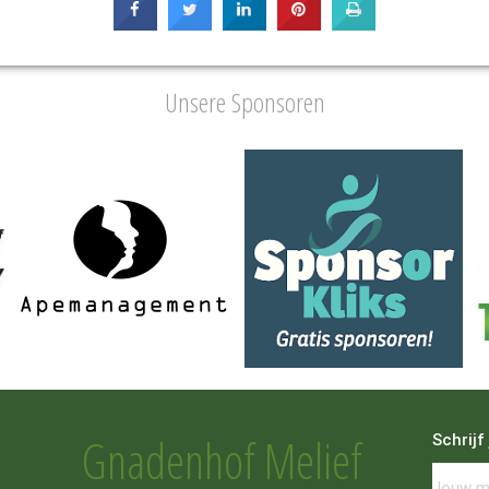
Unsere Sponsoren
Gnadenhof Melief
Schrijf