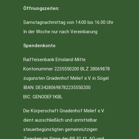
Öffnungszeiten:
Samstagnachmittag von 14.00 bis 16.00 Uhr
In der Woche nur nach Vereinbarung
Spendenkonto
Raiffeisenbank Emsland-Mitte
Kontonummer 2235550200 BLZ 28069878
zugunsten Gnadenhof Melief e.V. in Sögel
IBAN: DE34280698782235550200
BIC: GENODEF1KBL
Die Körperschaft Gnadenhof Melief e.V.
dient ausschließlich und unmittelbar
steuerbegünstigten gemeinnützigen
Zwecken im Sinne der §§ 51 ff. AO und