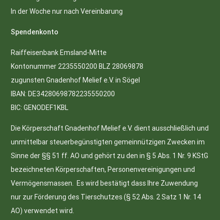
In der Woche nur nach Vereinbarung
Spendenkonto
Raiffeisenbank Emsland-Mitte
Kontonummer 2235550200 BLZ 28069878
zugunsten Gnadenhof Melief e.V. in Sögel
IBAN: DE34280698782235550200
BIC: GENODEF1KBL
Die Körperschaft Gnadenhof Melief e.V. dient ausschließlich und
unmittelbar steuerbegünstigten gemeinnützigen Zwecken im
Sinne der §§ 51 ff. AO und gehört zu den in § 5 Abs. 1 Nr. 9 KStG
bezeichneten Körperschaften, Personenvereinigungen und
Vermögensmassen. Es wird bestätigt dass Ihre Zuwendung
nur zur Förderung des Tierschutzes (§ 52 Abs. 2 Satz 1 Nr. 14
AO) verwendet wird.