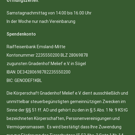
Öffnungszeiten:
Samstagnachmittag von 14.00 bis 16.00 Uhr
In der Woche nur nach Vereinbarung
Spendenkonto
Raiffeisenbank Emsland-Mitte
Kontonummer 2235550200 BLZ 28069878
zugunsten Gnadenhof Melief e.V. in Sögel
IBAN: DE34280698782235550200
BIC: GENODEF1KBL
Die Körperschaft Gnadenhof Melief e.V. dient ausschließlich und
unmittelbar steuerbegünstigten gemeinnützigen Zwecken im
Sinne der §§ 51 ff. AO und gehört zu den in § 5 Abs. 1 Nr. 9 KStG
bezeichneten Körperschaften, Personenvereinigungen und
Vermögensmassen. Es wird bestätigt dass Ihre Zuwendung